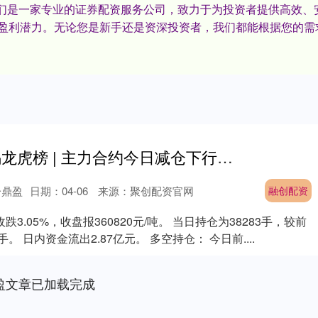
XIII‌我们是一家专业的证券配资服务公司，致力于为投资者提供
盈利潜力。无论您是新手还是资深投资者，我们都能根据您的需
融创配资 沪锡龙虎榜 | 主力合约今日减仓下行 多方呈进场态势 空方呈退场态势
一鼎盈
日期：04-06
来源：聚创配资官网
融创配资
3.05%，收盘报360820元/吨。 当日持仓为38283手，较前
手。 日内资金流出2.87亿元。 多空持仓： 今日前....
盈文章已加载完成