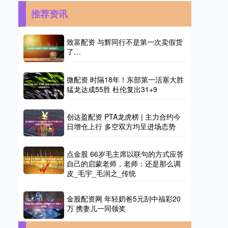
推荐资讯
致富配资 与辉同行不是第一次卖假货
了…
微配资 时隔18年！东部第一活塞大胜
猛龙达成55胜 杜伦复出31+9
创达盈配资 PTA龙虎榜 | 主力合约今
日增仓上行 多空双方均呈进场态势
点金股 66岁毛主席以联句的方式应答
自己的启蒙老师，老师：还是那么调
皮_毛宇_毛润之_传统
金股配资网 年轻奶爸5元刮中福彩20
万 携妻儿一同领奖