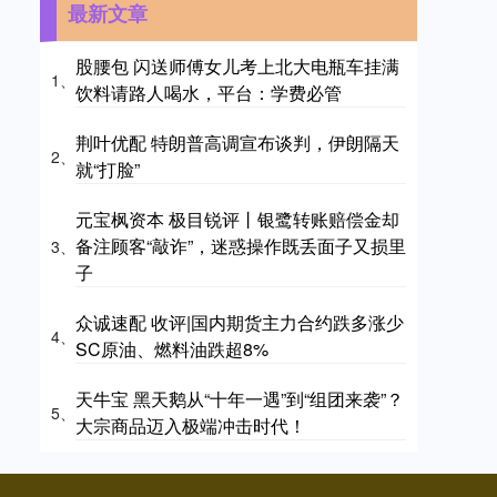
最新文章
股腰包 闪送师傅女儿考上北大电瓶车挂满
1、
饮料请路人喝水，平台：学费必管
荆叶优配 特朗普高调宣布谈判，伊朗隔天
2、
就“打脸”
元宝枫资本 极目锐评丨银鹭转账赔偿金却
备注顾客“敲诈”，迷惑操作既丢面子又损里
3、
子
众诚速配 收评|国内期货主力合约跌多涨少
4、
SC原油、燃料油跌超8%
天牛宝 黑天鹅从“十年一遇”到“组团来袭”？
5、
大宗商品迈入极端冲击时代！