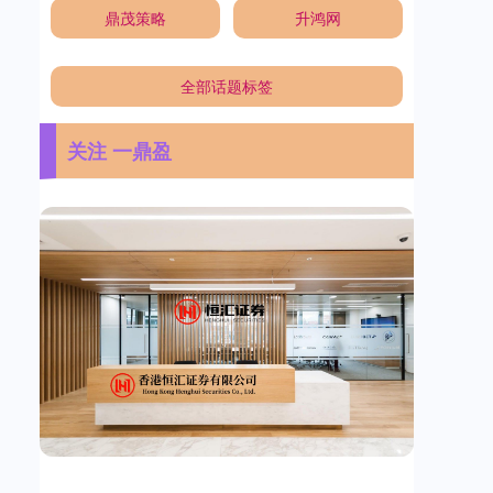
鼎茂策略
升鸿网
全部话题标签
关注 一鼎盈