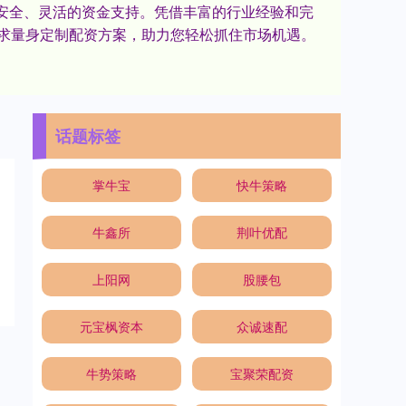
高效、安全、灵活的资金支持。凭借丰富的行业经验和完
求量身定制配资方案，助力您轻松抓住市场机遇。
话题标签
掌牛宝
快牛策略
牛鑫所
荆叶优配
上阳网
股腰包
元宝枫资本
众诚速配
牛势策略
宝聚荣配资