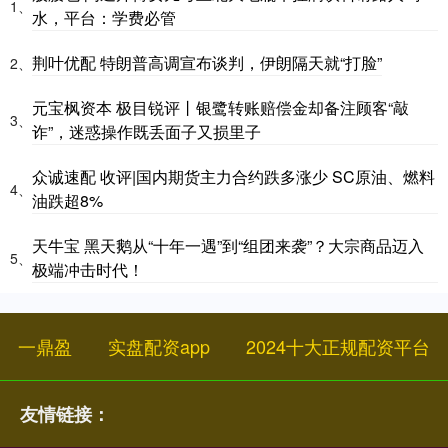
1、
水，平台：学费必管
荆叶优配 特朗普高调宣布谈判，伊朗隔天就“打脸”
2、
元宝枫资本 极目锐评丨银鹭转账赔偿金却备注顾客“敲
3、
诈”，迷惑操作既丢面子又损里子
众诚速配 收评|国内期货主力合约跌多涨少 SC原油、燃料
4、
油跌超8%
天牛宝 黑天鹅从“十年一遇”到“组团来袭”？大宗商品迈入
5、
极端冲击时代！
一鼎盈
实盘配资app
2024十大正规配资平台
友情链接：