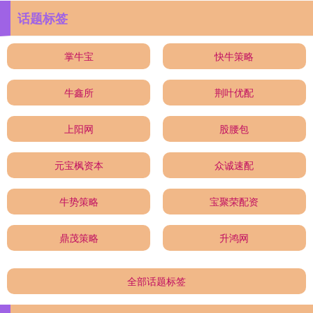
话题标签
掌牛宝
快牛策略
牛鑫所
荆叶优配
上阳网
股腰包
元宝枫资本
众诚速配
牛势策略
宝聚荣配资
鼎茂策略
升鸿网
全部话题标签