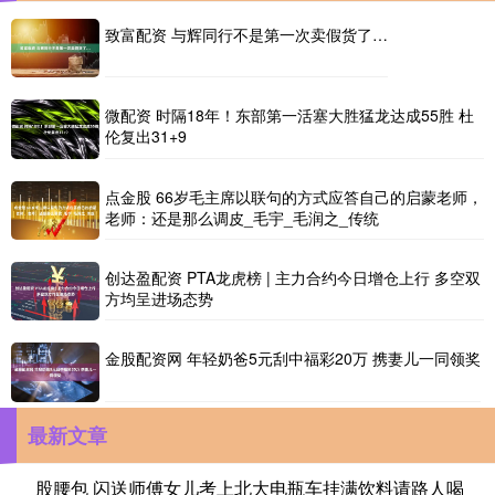
致富配资 与辉同行不是第一次卖假货了…
微配资 时隔18年！东部第一活塞大胜猛龙达成55胜 杜
伦复出31+9
点金股 66岁毛主席以联句的方式应答自己的启蒙老师，
老师：还是那么调皮_毛宇_毛润之_传统
创达盈配资 PTA龙虎榜 | 主力合约今日增仓上行 多空双
方均呈进场态势
金股配资网 年轻奶爸5元刮中福彩20万 携妻儿一同领奖
最新文章
股腰包 闪送师傅女儿考上北大电瓶车挂满饮料请路人喝