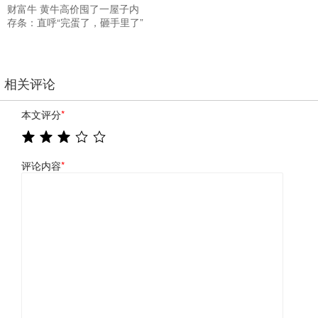
财富牛 黄牛高价囤了一屋子内
存条：直呼“完蛋了，砸手里了”
相关评论
本文评分
*
评论内容
*