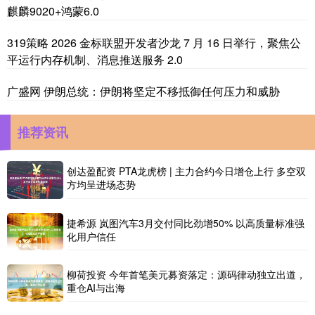
麒麟9020+鸿蒙6.0
319策略 2026 金标联盟开发者沙龙 7 月 16 日举行，聚焦公
平运行内存机制、消息推送服务 2.0
广盛网 伊朗总统：伊朗将坚定不移抵御任何压力和威胁
推荐资讯
创达盈配资 PTA龙虎榜 | 主力合约今日增仓上行 多空双
方均呈进场态势
捷希源 岚图汽车3月交付同比劲增50% 以高质量标准强
化用户信任
柳荷投资 今年首笔美元募资落定：源码律动独立出道，
重仓AI与出海