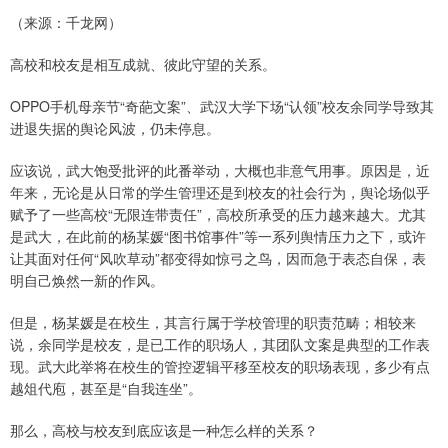
（来源：千龙网）
高校和校友是相互成就、彼此守望的关系。
OPPO手机母亲节“奇葩文案”、武汉大学下场“认领”校友余同学导致其
进退失据的舆论风波，仍未停息。
应该说，武大饱受批评的此番举动，大概也非意气用事。原因是，近
年来，无论是从日常的学生管理还是到校友的社会行为，舆论场似乎
赋予了一些高校“无限连带责任”，高校所承受的压力越来越大。尤其
是武大，在此前的杨某媛“图书馆事件”等一系列舆情压力之下，或许
让其面对任何“风吹草动”都变得如惊弓之鸟，因而急于表态自保，表
明自己焕然一新的作风。
但是，杨某媛是在校生，其言行属于学校管理的职责范畴；相较来
说，余同学是校友，是已工作的职场人，其团队文案是典型的工作表
现。武大此举将在校生的管控逻辑平移至校友的职场表现，多少有点
越俎代庖，甚至是“自我连坐”。
那么，高校与校友到底应该是一种怎么样的关系？