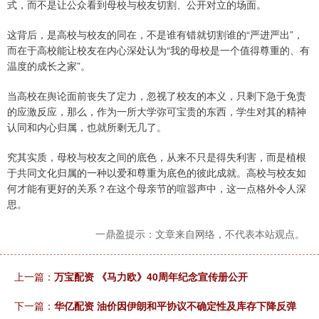
式，而不是让公众看到母校与校友切割、公开对立的场面。
这背后，是高校与校友的同在，不是谁有错就切割谁的“严进严出”，
而在于高校能让校友在内心深处认为“我的母校是一个值得尊重的、有
温度的成长之家”。
当高校在舆论面前丧失了定力，忽视了校友的本义，只剩下急于免责
的应激反应，那么，作为一所大学弥可宝贵的东西，学生对其的精神
认同和内心归属，也就所剩无几了。
究其实质，母校与校友之间的底色，从来不只是得失利害，而是植根
于共同文化归属的一种以爱和尊重为底色的彼此成就。高校与校友如
何才能有更好的关系？在这个母亲节的喧嚣声中，这一点格外令人深
思。
一鼎盈提示：文章来自网络，不代表本站观点。
上一篇：
万宝配资 《马力欧》40周年纪念宣传册公开
下一篇：
华亿配资 油价因伊朗和平协议不确定性及库存下降反弹