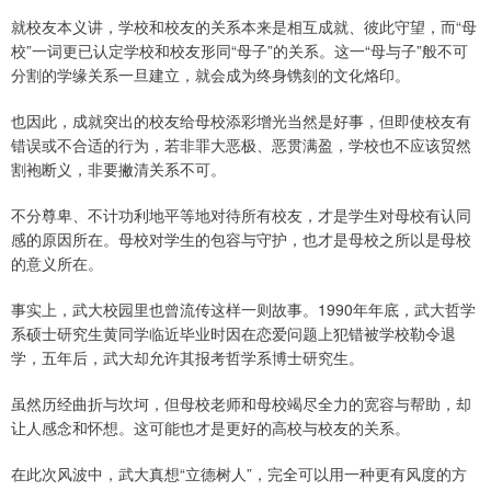
就校友本义讲，学校和校友的关系本来是相互成就、彼此守望，而“母
校”一词更已认定学校和校友形同“母子”的关系。这一“母与子”般不可
分割的学缘关系一旦建立，就会成为终身镌刻的文化烙印。
也因此，成就突出的校友给母校添彩增光当然是好事，但即使校友有
错误或不合适的行为，若非罪大恶极、恶贯满盈，学校也不应该贸然
割袍断义，非要撇清关系不可。
不分尊卑、不计功利地平等地对待所有校友，才是学生对母校有认同
感的原因所在。母校对学生的包容与守护，也才是母校之所以是母校
的意义所在。
事实上，武大校园里也曾流传这样一则故事。1990年年底，武大哲学
系硕士研究生黄同学临近毕业时因在恋爱问题上犯错被学校勒令退
学，五年后，武大却允许其报考哲学系博士研究生。
虽然历经曲折与坎坷，但母校老师和母校竭尽全力的宽容与帮助，却
让人感念和怀想。这可能也才是更好的高校与校友的关系。
在此次风波中，武大真想“立德树人”，完全可以用一种更有风度的方