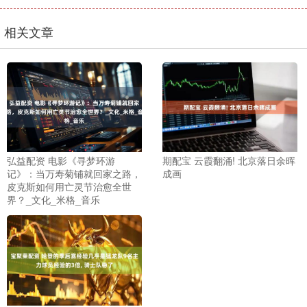
相关文章
弘益配资 电影《寻梦环游
期配宝 云霞翻涌! 北京落日余晖
记》：当万寿菊铺就回家之路，
成画
皮克斯如何用亡灵节治愈全世
界？_文化_米格_音乐