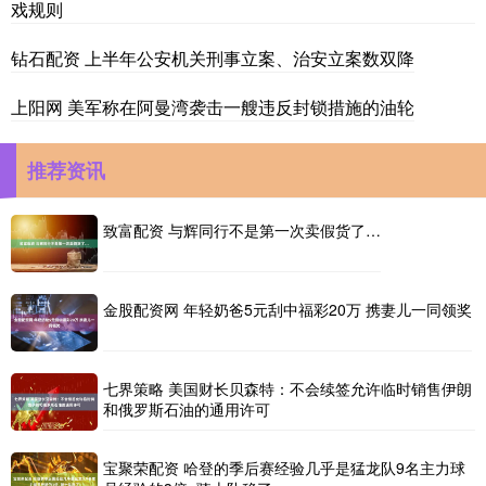
戏规则
钻石配资 上半年公安机关刑事立案、治安立案数双降
上阳网 美军称在阿曼湾袭击一艘违反封锁措施的油轮
推荐资讯
致富配资 与辉同行不是第一次卖假货了…
金股配资网 年轻奶爸5元刮中福彩20万 携妻儿一同领奖
七界策略 美国财长贝森特：不会续签允许临时销售伊朗
和俄罗斯石油的通用许可
宝聚荣配资 哈登的季后赛经验几乎是猛龙队9名主力球